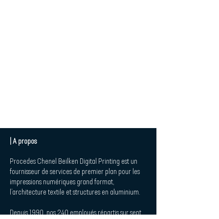
| A propos
Procedes Chenel Beilken Digital Printing est un
fournisseur de services de premier plan pour les
impressions numériques grand format,
l’architecture textile et structures en aluminium.
Depuis 1990, nos 240 employés répartis sur sept