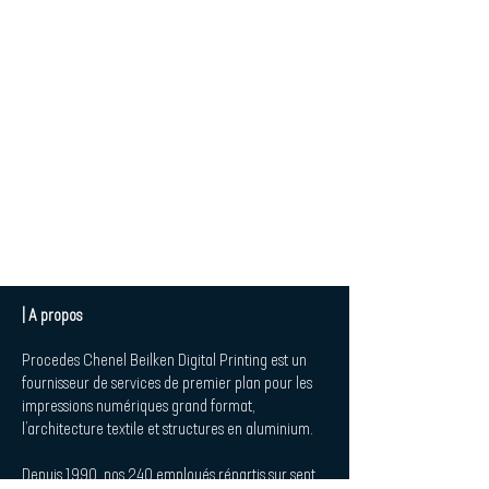
| A propos
Procedes Chenel Beilken Digital Printing est un
fournisseur de services de premier plan pour les
impressions numériques grand format,
l’architecture textile et structures en aluminium.
Depuis 1990, nos 240 employés répartis sur sept