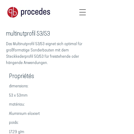
multinutprofil 53/53
Das Multinutprofil 53/53 eignet sich optimal für
großformatige Sonderbauten mit dem
Steckkederprofil 50/53 für freistehende oder
hängende Anwendungen.
Propriétés
dimensions:
53 x 53mm
matériau:
Aluminium eloxiert
poids:
1729 g/m