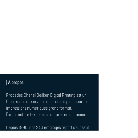
| A propos
Procedes Chenel Beilken Digital Printing est un
fournisseur de services de premier plan pour les
impressions numériques grand format,
l’architecture textile et structures en aluminium.
Depuis 1990, nos 240 employés répartis sur sept
sites sont à la disposition de nos clients dans les