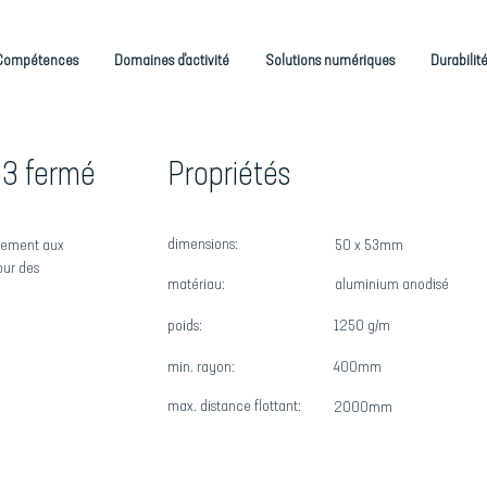
Compétences
Domaines d'activité
Solutions numériques
Durabilit
53 fermé
Propriétés
dimensions:
itement aux
50 x 53mm
our des
matériau:
aluminium anodisé
poids:
1250 g/m
min. rayon:
400mm
max. distance flottant:
2000mm