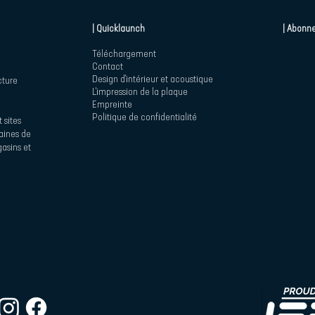
| Quicklaunch
| Abonne
Téléchargement
Contact
Design d'intérieur et acoustique
cture
L'impression de la plaque
Empreinte
Politique de confidentialité
 sites
maines de
asins et