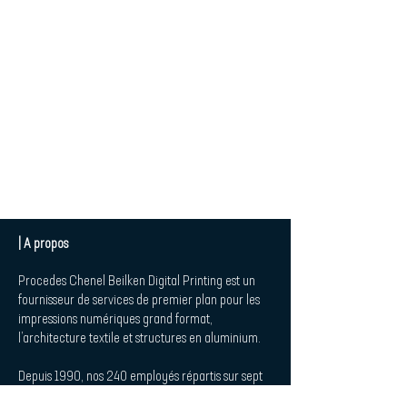
| A propos
Procedes Chenel Beilken Digital Printing est un
fournisseur de services de premier plan pour les
impressions numériques grand format,
l’architecture textile et structures en aluminium.
Depuis 1990, nos 240 employés répartis sur sept
sites sont à la disposition de nos clients dans les