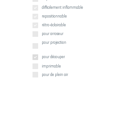
difficilement inflammable
repositionnable
rétro-éclairable
pour arroseur
pour projection
pour découper
imprimable
pour de plein air