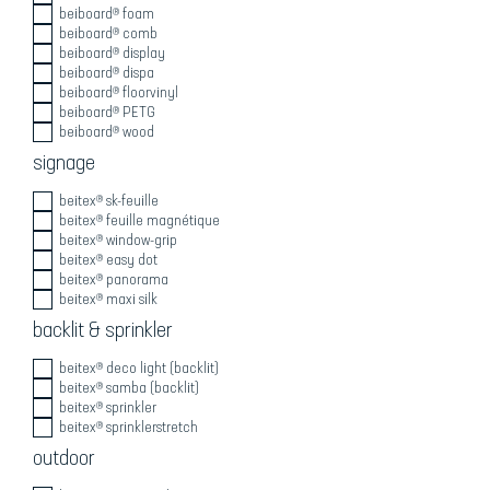
beiboard® foam
beiboard® comb
beiboard® display
beiboard® dispa
beiboard® floorvinyl
beiboard® PETG
beiboard® wood
signage
beitex® sk-feuille
beitex® feuille magnétique
beitex® window-grip
beitex® easy dot
beitex® panorama
beitex® maxi silk
backlit & sprinkler
beitex® deco light (backlit)
beitex® samba (backlit)
beitex® sprinkler
beitex® sprinklerstretch
outdoor