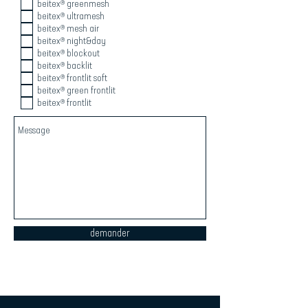
beitex® greenmesh
beitex® ultramesh
beitex® mesh air
beitex® night&day
beitex® blockout
beitex® backlit
beitex® frontlit soft
beitex® green frontlit
beitex® frontlit
demander