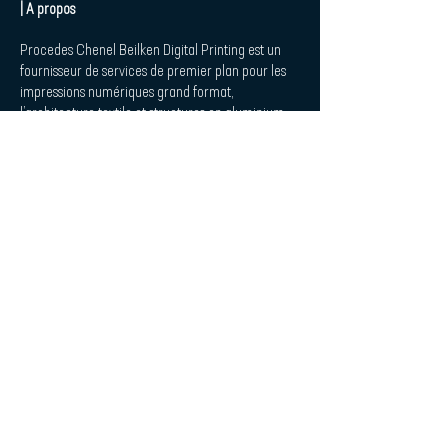
| A propos
Procedes Chenel Beilken Digital Printing est un
fournisseur de services de premier plan pour les
impressions numériques grand format,
l’architecture textile et structures en aluminium.
Depuis 1990, nos 240 employés répartis sur sept
sites sont à la disposition de nos clients dans les
domaines de salons et expositions, de
l'aménagement de magasins et de la décoration
d'intérieur.
Procedes Chenel Beilken Digital
Printing Werbeges. mbH
| Quicklaunch
Téléchargement
Contact
Design d'intérieur et acoustique