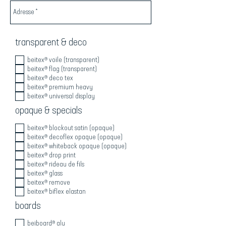
transparent & deco
beitex® voile (transparent)
beitex® flag (transparent)
beitex® deco tex
beitex® premium heavy
beitex® universal display
opaque & specials
beitex® blockout satin (opaque)
beitex® decoflex opaque (opaque)
beitex® whiteback opaque (opaque)
beitex® drop print
beitex® rideau de fils
beitex® glass
beitex® remove
beitex® biflex elastan
boards
beiboard® alu