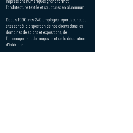
impressions numériques grand format,
l’architecture textile et structures en aluminium.
Depuis 1990, nos 240 employés répartis sur sept
sites sont à la disposition de nos clients dans les
domaines de salons et expositions, de
l'aménagement de magasins et de la décoration
d'intérieur.
Procedes Chenel Beilken Digital
Printing Werbeges. mbH
| Quicklaunch
Téléchargement
Contact
Design d'intérieur et acoustique
L'impression de la plaque
Empreinte
Politique de confidentialité
| Abonnez-vous à la newsletter