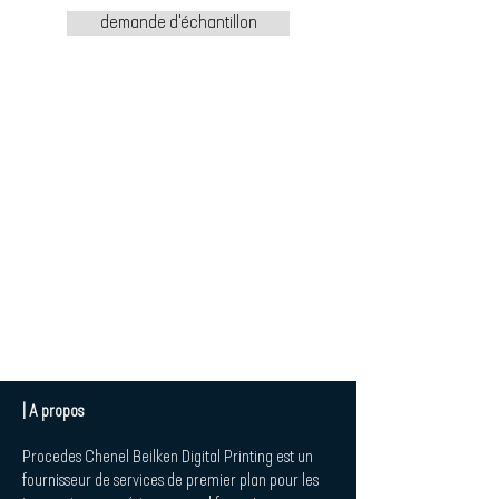
demande d'échantillon
| A propos
Procedes Chenel Beilken Digital Printing est un
fournisseur de services de premier plan pour les