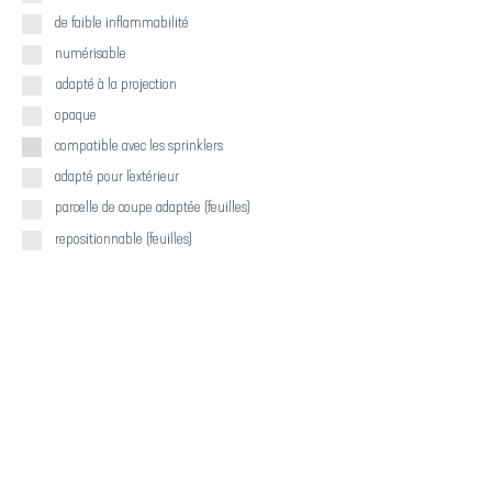
de faible inflammabilité
numérisable
adapté à la projection
opaque
compatible avec les sprinklers
adapté pour l'extérieur
parcelle de coupe adaptée (feuilles)
repositionnable (feuilles)