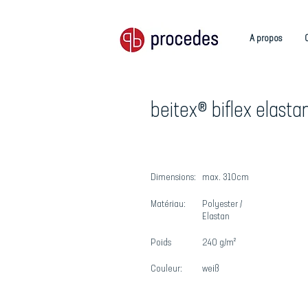
A propos
beitex® biflex elasta
Dimensions:
max. 310cm
Matériau:
Polyester /
Elastan
Poids
240 g/m²
Couleur:
weiß