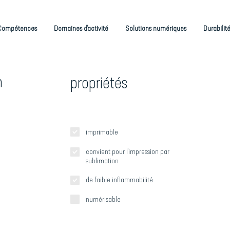
Compétences
Domaines d'activité
Solutions numériques
Durabilit
n
propriétés
imprimable
convient pour l'impression par
sublimation
de faible inflammabilité
numérisable