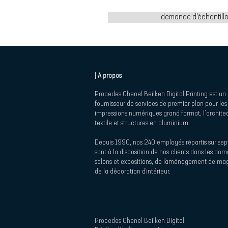
demande d'échantill
| A propos
Procedes Chenel Beilken Digital Printing est un
fournisseur de services de premier plan pour les
impressions numériques grand format, l’archite
textile et structures en aluminium.
Depuis 1990, nos 240 employés répartis sur sept
sont à la disposition de nos clients dans les do
salons et expositions, de l'aménagement de mag
de la décoration d'intérieur.
Procedes Chenel Beilken Digital