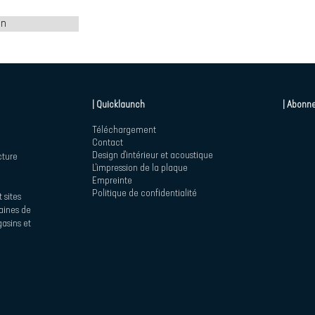
on
| Quicklaunch
| Abonne
Téléchargement
Contact
Design d'intérieur et acoustique
cture
L'impression de la plaque
Empreinte
Politique de confidentialité
 sites
maines de
asins et