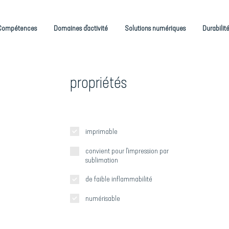
Compétences
Domaines d'activité
Solutions numériques
Durabilit
propriétés
imprimable
convient pour l'impression par
sublimation
de faible inflammabilité
numérisable