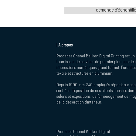
demande d'échantill
| A propos
Procedes Chenel Beilken Digital Printing est un
fournisseur de services de premier plan pour les
impressions numériques grand format, l’archite
textile et structures en aluminium.
Depuis 1990, nos 240 employés répartis sur sept
sont à la disposition de nos clients dans les do
salons et expositions, de l'aménagement de mag
de la décoration d'intérieur.
Procedes Chenel Beilken Digital