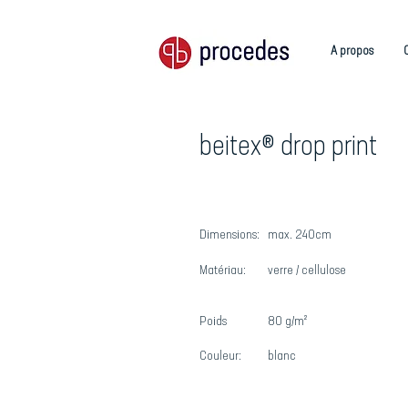
A propos
beitex® drop print
Dimensions:
max. 240cm
Matériau:
verre / cellulose
Poids
80 g/m²
Couleur:
blanc