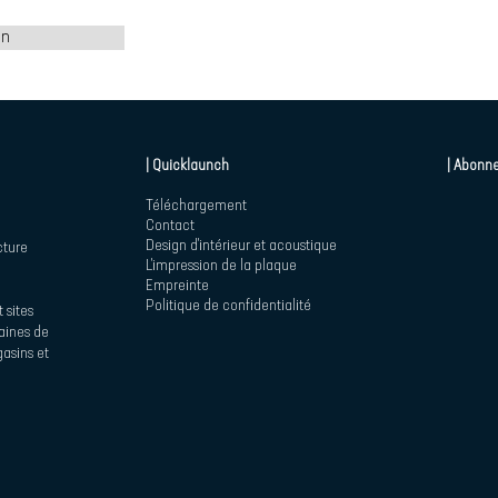
on
| Quicklaunch
| Abonne
Téléchargement
Contact
Design d'intérieur et acoustique
cture
L'impression de la plaque
Empreinte
Politique de confidentialité
 sites
maines de
asins et