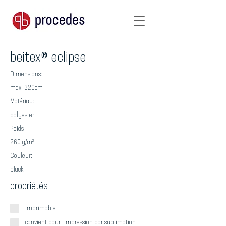
beitex® eclipse
Dimensions:
max. 320cm
Matériau:
polyester
Poids
260 g/m²
Couleur:
black
propriétés
imprimable
convient pour l'impression par sublimation