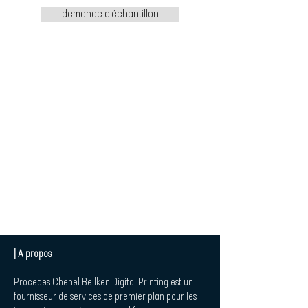
demande d'échantillon
| A propos
Procedes Chenel Beilken Digital Printing est un
fournisseur de services de premier plan pour les