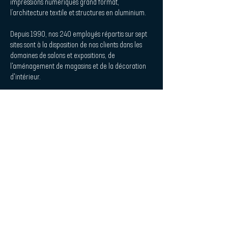
impressions numériques grand format,
l’architecture textile et structures en aluminium.
Depuis 1990, nos 240 employés répartis sur sept
sites sont à la disposition de nos clients dans les
domaines de salons et expositions, de
l'aménagement de magasins et de la décoration
d'intérieur.
Procedes Chenel Beilken Digital
Printing Werbeges. mbH
| Quicklaunch
Téléchargement
Contact
Design d'intérieur et acoustique
L'impression de la plaque
Empreinte
Politique de confidentialité
| Abonnez-vous à la newsletter