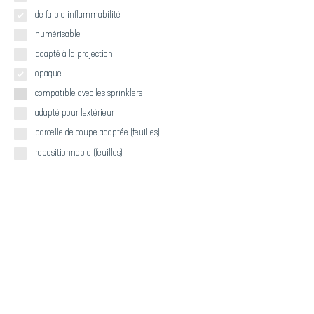
de faible inflammabilité
numérisable
adapté à la projection
opaque
compatible avec les sprinklers
adapté pour l'extérieur
parcelle de coupe adaptée (feuilles)
repositionnable (feuilles)