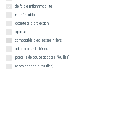
de faible inflammabilité
numérisable
adapté à la projection
opaque
compatible avec les sprinklers
adapté pour l'extérieur
parcelle de coupe adaptée (feuilles)
repositionnable (feuilles)