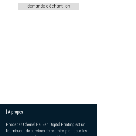
demande d'échantillon
| A propos
Procedes Chenel Beilken Digital Printing est un
fournisseur de services de premier plan pour les