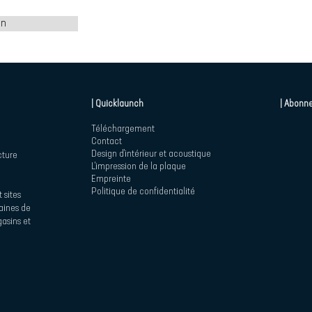
on
| Quicklaunch
| Abonne
Téléchargement
Contact
Design d'intérieur et acoustique
cture
L'impression de la plaque
Empreinte
Politique de confidentialité
 sites
maines de
asins et