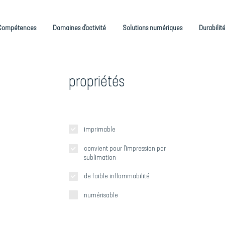
Compétences
Domaines d'activité
Solutions numériques
Durabilit
propriétés
imprimable
convient pour l'impression par
sublimation
de faible inflammabilité
numérisable