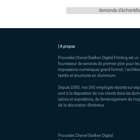
demande d'échantill
| A propos
Procedes Chenel Beilken Digital Printing est un
fournisseur de services de premier plan pour les
impressions numériques grand format, l’archite
textile et structures en aluminium.
Depuis 1990, nos 240 employés répartis sur sept
sont à la disposition de nos clients dans les do
salons et expositions, de l'aménagement de mag
de la décoration d'intérieur.
Procedes Chenel Beilken Digital