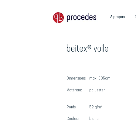
A propos
beitex® voile
Dimensions:
max. 505cm
Matériau:
polyester
Poids
52 g/m²
Couleur:
blanc